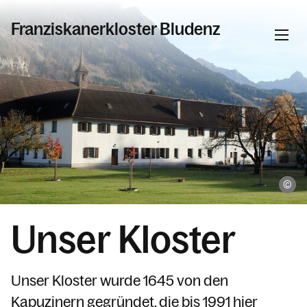
Franziskanerkloster Bludenz
Informationen
Start
Aktuelles
Gottesdienste
Pi
Rosenkranz
Beichte
Unser Kloster
Wir über uns
Kloster
Unser Kloster wurde 1645 von den
Kirche
Kapuzinern gegründet, die bis 1991 hier