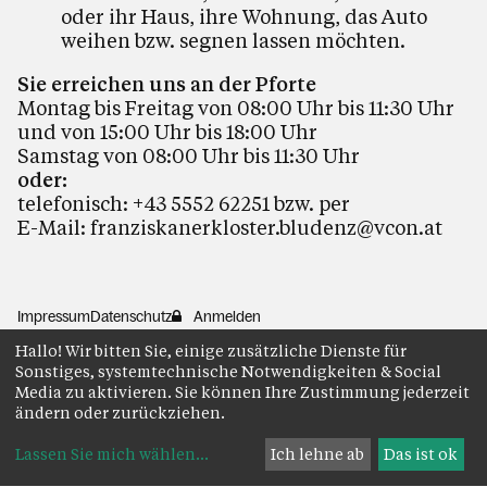
oder ihr Haus, ihre Wohnung, das Auto
weihen bzw. segnen lassen möchten.
Sie erreichen uns an der Pforte
Montag bis Freitag von 08:00 Uhr bis 11:30 Uhr
und von 15:00 Uhr bis 18:00 Uhr
Samstag von 08:00 Uhr bis 11:30 Uhr
oder:
telefonisch: +43 5552 62251 bzw. per
E-Mail:
franziskanerkloster.bludenz@vcon.at
Impressum
Datenschutz
Anmelden
Hallo! Wir bitten Sie, einige zusätzliche Dienste für
Sonstiges, systemtechnische Notwendigkeiten & Social
Media zu aktivieren. Sie können Ihre Zustimmung jederzeit
ändern oder zurückziehen.
Lassen Sie mich wählen
...
Ich lehne ab
Das ist ok