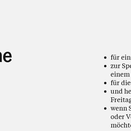
ne
für ei
zur Sp
einem 
für di
und h
Freita
wenn S
oder V
möcht