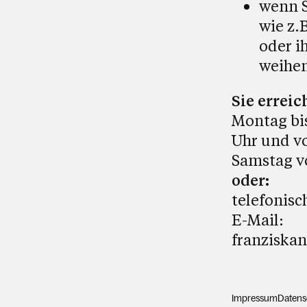
wenn S
wie z.
oder i
weihen
Sie erreic
Montag bis
Uhr und vo
Samstag vo
oder:
telefonisc
E-Mail:
franziska
Impressum
Datens