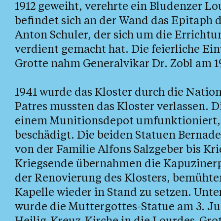
1912 geweiht, verehrte ein Bludenzer L
befindet sich an der Wand das Epitaph 
Anton Schuler, der sich um die Errichtu
verdient gemacht hat. Die feierliche E
Grotte nahm Generalvikar Dr. Zobl am 1
1941 wurde das Kloster durch die Natio
Patres mussten das Kloster verlassen. 
einem Munitionsdepot umfunktioniert, 
beschädigt. Die beiden Statuen Bernad
von der Familie Alfons Salzgeber bis Kr
Kriegsende übernahmen die Kapuzinerpa
der Renovierung des Klosters, bemühten 
Kapelle wieder in Stand zu setzen. Unte
wurde die Muttergottes-Statue am 3. Jun
Heilig-Kreuz-Kirche in die Lourdes-Gro